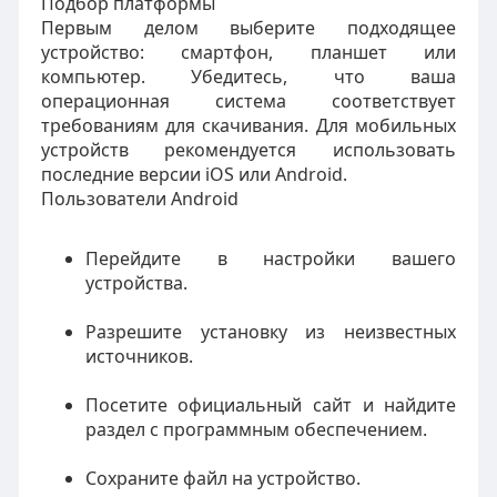
Подбор платформы
Первым делом выберите подходящее
устройство: смартфон, планшет или
компьютер. Убедитесь, что ваша
операционная система соответствует
требованиям для скачивания. Для мобильных
устройств рекомендуется использовать
последние версии iOS или Android.
Пользователи Android
Перейдите в настройки вашего
устройства.
Разрешите установку из неизвестных
источников.
Посетите официальный сайт и найдите
раздел с программным обеспечением.
Сохраните файл на устройство.