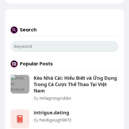
Search
Popular Posts
Kèo Nhà Cái: Hiểu Biết và Ứng Dụng
Trong Cá Cược Thể Thao Tại Việt
Nam
By
milagrosgrubbs
intrigue.dating
By
heidigough9872