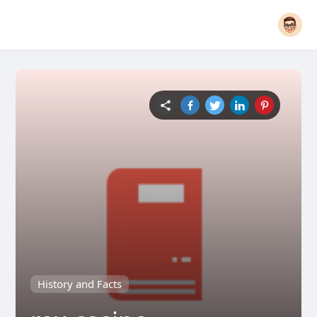
History and Facts