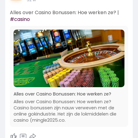
Alles over Casino Bonussen: Hoe werken ze? |
#casino
Alles over Casino Bonussen: Hoe werken ze?
Alles over Casino Bonussen: Hoe werken ze?
Casino bonussen zijn nauw verweven met de
online gokindustrie. Het zijn de lokmiddelen die
casino (mingle2025.co.