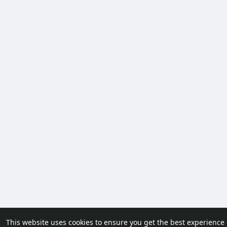
This website uses cookies to ensure you get the best experience