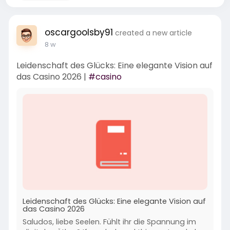
oscargoolsby91
created a new article
8 w
Leidenschaft des Glücks: Eine elegante Vision auf
das Casino 2026 |
#casino
Leidenschaft des Glücks: Eine elegante Vision auf
das Casino 2026
Saludos, liebe Seelen. Fühlt ihr die Spannung im