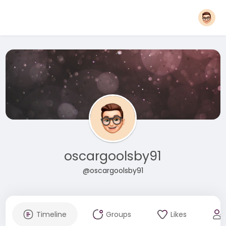
oscargoolsby91
@oscargoolsby91
Timeline
Groups
Likes