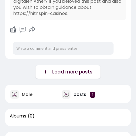
digitalen Äther? If you beloved this post and also
you wish to obtain guidance about
https://hitnspin-casinos.
Load more posts
Male
posts
1
Albums
(0)