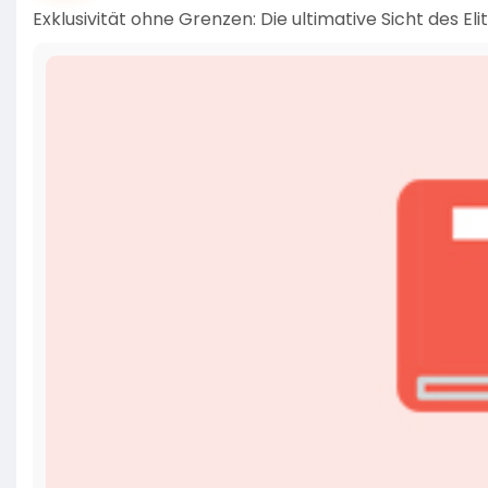
Exklusivität ohne Grenzen: Die ultimative Sicht des El