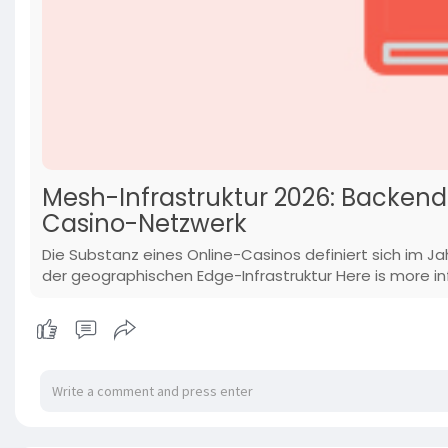
Mesh-Infrastruktur 2026: Backen
Casino-Netzwerk
Die Substanz eines Online-Casinos definiert sich im Jah
der geographischen Edge-Infrastruktur Here is more inf