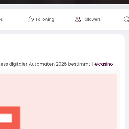
es
Following
Followers
rness digitaler Automaten 2026 bestimmt |
#casino