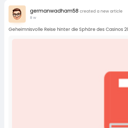
germanwadham58
created a new article
8 w
Geheimnisvolle Reise hinter die Sphäre des Casinos 2