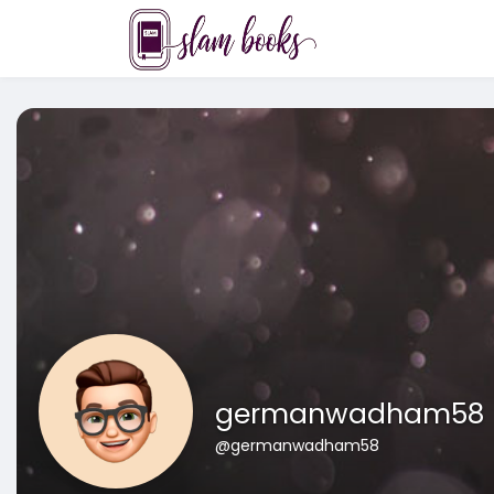
germanwadham58
@germanwadham58