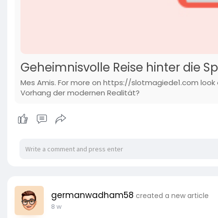
Geheimnisvolle Reise hinter die S
Mes Amis. For more on https://slotmagiede1.com look at
Vorhang der modernen Realität?
germanwadham58
created a new article
8 w