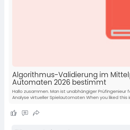
Algorithmus-Validierung im Mittelp
Automaten 2026 bestimmt
Hallo zusammen. Man ist unabhängiger Prüfingenieur fo
Analyse virtueller Spielautomaten When you liked this i