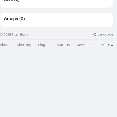
Groups
(0)
Language
© 2026 Slam Book
About
Directory
Blog
Contact Us
Developers
More