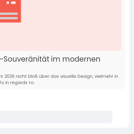
d-Souveränität im modernen
r 2026 nicht bloß über das visuelle Design, vielmehr in
o in regards to.