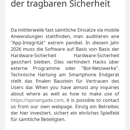
der tragbaren Sicherheit
Da mittlerweile fast sämtliche Einsätze via mobile
Anwendungen stattfinden, man auditieren ene
"App-Integrität" extrem penibel. In diesem Jahr
2026 muss die Software auf Basis von Basis der
Hardware-Sicherheit Hardware-Sicherheit
gesichert bleiben. Dies verhindert Hacks über
externe Programme oder "Bot-Netzwerke".
Technische Härtung am Smartphone Endgerät
stellt das finalen Baustein für Vertrauen des
Users dar. When you have almost any inquiries
about where as well as how to make use of
https://spinangade.com
, it is possible to contact
us from our own webpage. Einzig ein Betreiber,
der hier investiert, sichert ein ehrliches Spielfeld
für sämtliche Beteiligten.