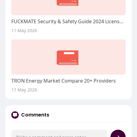
FUCKMATE Security & Safety Guide 2024 Licensed, Secure & Fair Gaming
11 May 2026
TRON Energy Market Compare 20+ Providers
17 May 2026
Comments