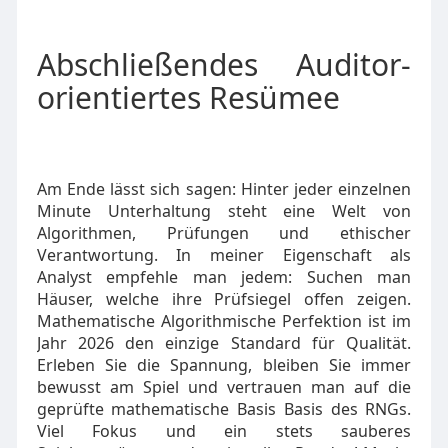
Abschließendes Auditor-
orientiertes Resümee
Am Ende lässt sich sagen: Hinter jeder einzelnen
Minute Unterhaltung steht eine Welt von
Algorithmen, Prüfungen und ethischer
Verantwortung. In meiner Eigenschaft als
Analyst empfehle man jedem: Suchen man
Häuser, welche ihre Prüfsiegel offen zeigen.
Mathematische Algorithmische Perfektion ist im
Jahr 2026 den einzige Standard für Qualität.
Erleben Sie die Spannung, bleiben Sie immer
bewusst am Spiel und vertrauen man auf die
geprüfte mathematische Basis Basis des RNGs.
Viel Fokus und ein stets sauberes