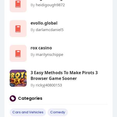
By
heidigough9872
evollo.global
By
darlamcdaniel5
rox casino
By
marilynschippe
3 Easy Methods To Make Pirots 3
Browser Game Sooner
By
rickyj40800153
Categories
Cars and Vehicles
Comedy