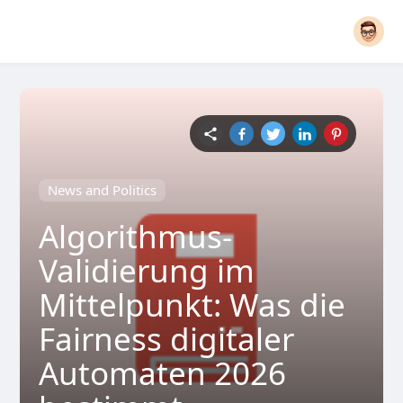
News and Politics
Algorithmus-
Validierung im
Mittelpunkt: Was die
Fairness digitaler
Automaten 2026