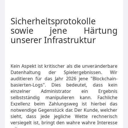
Sicherheitsprotokolle
sowie jene Härtung
unserer Infrastruktur
Kein Aspekt ist kritischer als die unveränderbare
Datenhaltung der Spielergebnissen. Wir
auditieren für das Jahr 2026 jene "Blockchain-
basierten-Logs". Dies bedeutet, dass kein
einzelner Administrator ein Ergebnis
selbstständig manipulieren kann. Fachliche
Exzellenz beim Zahlungsweg ist hierbei das
notwendige Gegenstück dar. Der Kunde, welcher
sieht, dass jede jegliche Wette rechnerisch
versiegelt ist, bringt den wahre wahre Interesse