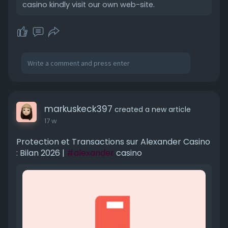
casino kindly visit our own web-site.
markuskeck397
created a new article
17 w
Protection et Transactions sur Alexander Casino
: Bilan 2026 |
#alexander
casino