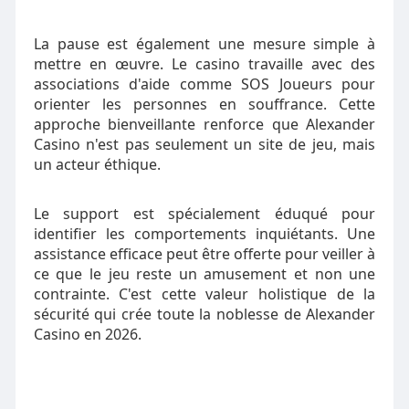
La pause est également une mesure simple à
mettre en œuvre. Le casino travaille avec des
associations d'aide comme SOS Joueurs pour
orienter les personnes en souffrance. Cette
approche bienveillante renforce que Alexander
Casino n'est pas seulement un site de jeu, mais
un acteur éthique.
Le support est spécialement éduqué pour
identifier les comportements inquiétants. Une
assistance efficace peut être offerte pour veiller à
ce que le jeu reste un amusement et non une
contrainte. C'est cette valeur holistique de la
sécurité qui crée toute la noblesse de Alexander
Casino en 2026.