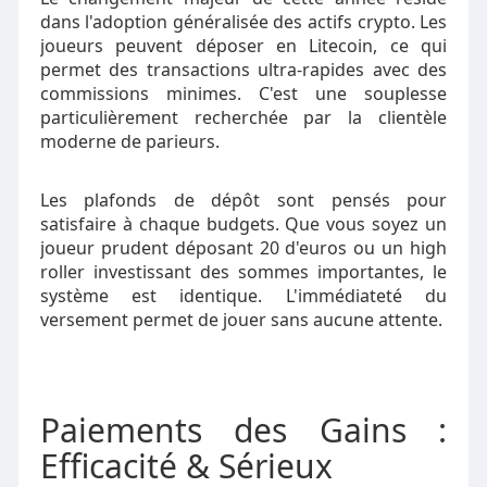
dans l'adoption généralisée des actifs crypto. Les
joueurs peuvent déposer en Litecoin, ce qui
permet des transactions ultra-rapides avec des
commissions minimes. C'est une souplesse
particulièrement recherchée par la clientèle
moderne de parieurs.
Les plafonds de dépôt sont pensés pour
satisfaire à chaque budgets. Que vous soyez un
joueur prudent déposant 20 d'euros ou un high
roller investissant des sommes importantes, le
système est identique. L'immédiateté du
versement permet de jouer sans aucune attente.
Paiements des Gains :
Efficacité & Sérieux