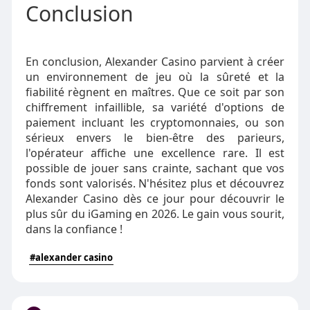
Conclusion
En conclusion, Alexander Casino parvient à créer
un environnement de jeu où la sûreté et la
fiabilité règnent en maîtres. Que ce soit par son
chiffrement infaillible, sa variété d'options de
paiement incluant les cryptomonnaies, ou son
sérieux envers le bien-être des parieurs,
l'opérateur affiche une excellence rare. Il est
possible de jouer sans crainte, sachant que vos
fonds sont valorisés. N'hésitez plus et découvrez
Alexander Casino dès ce jour pour découvrir le
plus sûr du iGaming en 2026. Le gain vous sourit,
dans la confiance !
#alexander casino