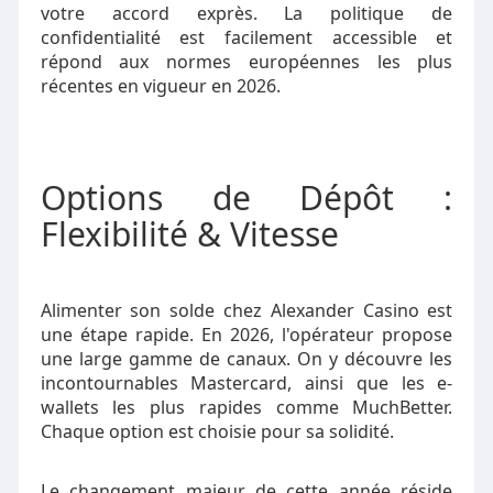
votre accord exprès. La politique de
confidentialité est facilement accessible et
répond aux normes européennes les plus
récentes en vigueur en 2026.
Options de Dépôt :
Flexibilité & Vitesse
Alimenter son solde chez Alexander Casino est
une étape rapide. En 2026, l'opérateur propose
une large gamme de canaux. On y découvre les
incontournables Mastercard, ainsi que les e-
wallets les plus rapides comme MuchBetter.
Chaque option est choisie pour sa solidité.
Le changement majeur de cette année réside