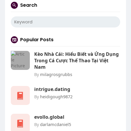
Search
Popular Posts
Kèo Nhà Cái: Hiểu Biết và Ứng Dụng
Trong Cá Cược Thể Thao Tại Việt
Nam
By
milagrosgrubbs
intrigue.dating
By
heidigough9872
evollo.global
By
darlamcdaniel5