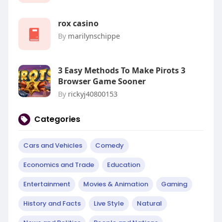
rox casino
By
marilynschippe
3 Easy Methods To Make Pirots 3
Browser Game Sooner
By
rickyj40800153
Categories
Cars and Vehicles
Comedy
Economics and Trade
Education
Entertainment
Movies & Animation
Gaming
History and Facts
Live Style
Natural