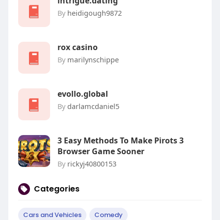
intrigue.dating
By
heidigough9872
rox casino
By
marilynschippe
evollo.global
By
darlamcdaniel5
3 Easy Methods To Make Pirots 3
Browser Game Sooner
By
rickyj40800153
Categories
Cars and Vehicles
Comedy