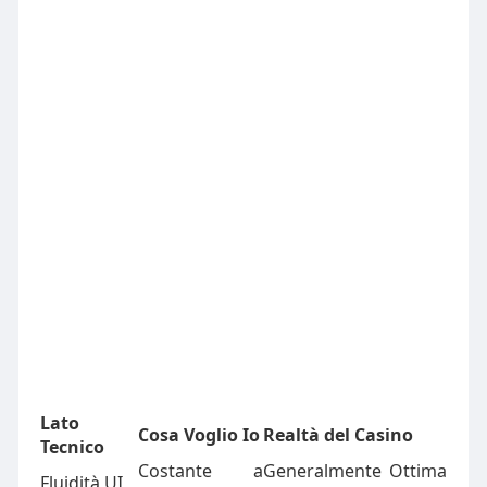
Lato
Cosa Voglio Io
Realtà del Casino
Tecnico
Costante a
Generalmente Ottima
Fluidità UI