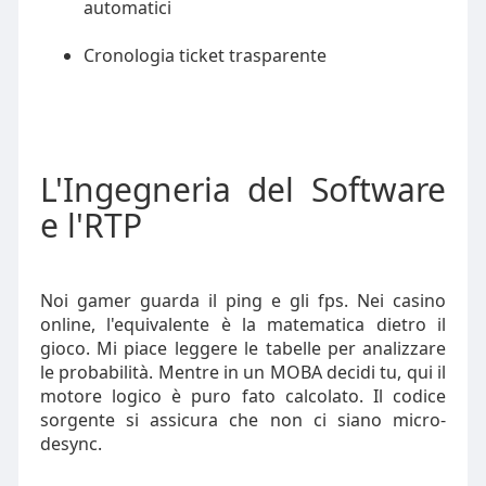
automatici
Cronologia ticket trasparente
L'Ingegneria del Software
e l'RTP
Noi gamer guarda il ping e gli fps. Nei casino
online, l'equivalente è la matematica dietro il
gioco. Mi piace leggere le tabelle per analizzare
le probabilità. Mentre in un MOBA decidi tu, qui il
motore logico è puro fato calcolato. Il codice
sorgente si assicura che non ci siano micro-
desync.