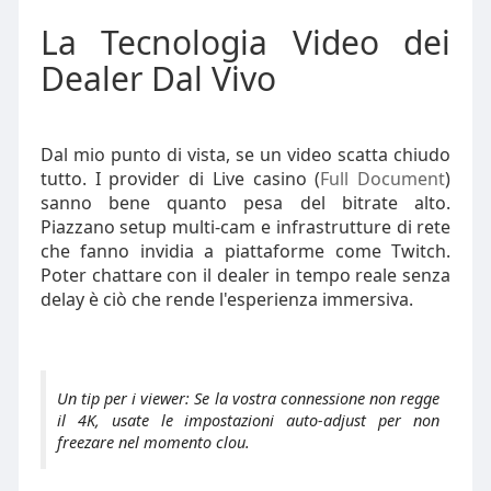
La Tecnologia Video dei
Dealer Dal Vivo
Dal mio punto di vista, se un video scatta chiudo
tutto. I provider di Live casino (
Full Document
)
sanno bene quanto pesa del bitrate alto.
Piazzano setup multi-cam e infrastrutture di rete
che fanno invidia a piattaforme come Twitch.
Poter chattare con il dealer in tempo reale senza
delay è ciò che rende l'esperienza immersiva.
Un tip per i viewer: Se la vostra connessione non regge
il 4K, usate le impostazioni auto-adjust per non
freezare nel momento clou.